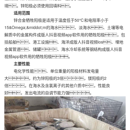
境。锌阳极必须使用回填料。
适用范围
锌合金牺牲阳极是适用于温度低于50℃和电阻率小于
15&Omega;&middot;m的海水、淡海水、土壤等电
解质中的金属构件成版人抖音视频app软件用的牺牲阳极，包
括船舶、港工设施、海洋成版人抖音视频ios、埋地
金属管道、储罐、海水冷却系统等钢结构成版人抖音
视频app软件用的牺牲阳极。
主要性能
电化学性能、单位重量的阳极材料发电量
大，约为锌阳极的3倍，镁阳极的2
倍。在海水及含氯离子的其他介质中，性能良
好，发出电流的自调节能力强。